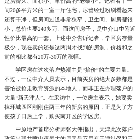
是房龄久、面积小、单价高的“老破小”。记者看了一
间20多平方米的一室一厅住宅，尽管经过粉刷看起来
还算干净，但房间过道非常狭窄，卫生间、厨房都很
小，总价也要240多万。而这间房子，是中介口中附近
性价比最高的一套。上述中介告诉记者，学区房存量
极少，现在卖的还是这两周才找到的房源，价格和之
前的相比都有20万-30万的涨幅。
学区房在这次落户热潮中是“抬价”的主要力量。
不过，一位中介人员表示，目前买房的绝大多数都是
害怕被抢走教育资源的本地人，而非正在办理落户的
大量“新天津人”。在采访中，一位房主表示，她要卖
掉环城四区刚刚住两三年的新房的原因，正是为了方
便孩子日后上学，购买南开区的学区房。
中原地产首席分析师张大伟指出，天津此次落户
政策出现井喷申请最大的原因是不用有天津社保和天