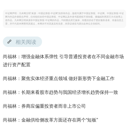
中证网声明：凡本网注明“来源：中国证券报·中证网”的所有作品，版权均属于中国证券报、中证网。中国证券报·中证
网与作品作者联合声明，任何组织未经中国证券报、中证网以及作者书面授权不得转载、摘编或利用其它方式使用上
述作品。凡本网注明来源非中国证券报·中证网的作品，均转载自其它媒体，转载目的在于更好服务读者、传递信息之
需，并不代表本网赞同其观点，本网亦不对其真实性负责，持异议者应与原出处单位主张权利。
相关阅读
尚福林：增强金融体系弹性 引导普通投资者在不同金融市场
进行资产配置
尚福林：聚焦实体经济重点领域 做好新形势下金融工作
尚福林：长期来看股市趋势与我国经济增长趋势保持一致
尚福林：券商应偏重投资者而非上市公司
尚福林：金融供给侧改革方面还存在两个“短板”