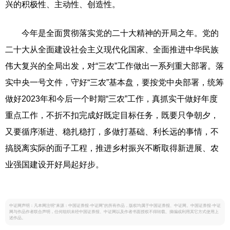
兴的积极性、主动性、创造性。
今年是全面贯彻落实党的二十大精神的开局之年。党的
二十大从全面建设社会主义现代化国家、全面推进中华民族
伟大复兴的全局出发，对“三农”工作做出一系列重大部署。落
实中央一号文件，守好“三农”基本盘，要按党中央部署，统筹
做好2023年和今后一个时期“三农”工作，真抓实干做好年度
重点工作，不折不扣完成好既定目标任务，既要只争朝夕，
又要循序渐进、稳扎稳打，多做打基础、利长远的事情，不
搞脱离实际的面子工程，推进乡村振兴不断取得新进展、农
业强国建设开好局起好步。
中证网声明：凡本网注明“来源：中国证券报·中证网”的所有作品，版权均属于中国证券报、中证网。中国证券报·中证
网与作品作者联合声明，任何组织未经中国证券报、中证网以及作者书面授权不得转载、摘编或利用其它方式使用上
述作品。