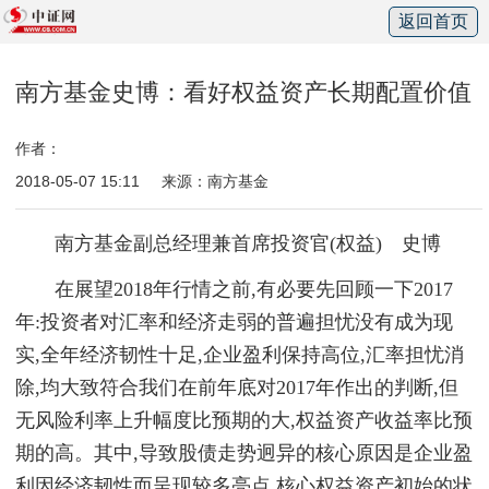
返回首页
南方基金史博：看好权益资产长期配置价值
作者：
2018-05-07 15:11
来源：南方基金
南方基金副总经理兼首席投资官(权益) 史博
在展望2018年行情之前,有必要先回顾一下2017
年:投资者对汇率和经济走弱的普遍担忧没有成为现
实,全年经济韧性十足,企业盈利保持高位,汇率担忧消
除,均大致符合我们在前年底对2017年作出的判断,但
无风险利率上升幅度比预期的大,权益资产收益率比预
期的高。其中,导致股债走势迥异的核心原因是企业盈
利因经济韧性而呈现较多亮点,核心权益资产初始的状