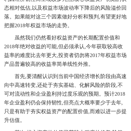
态相对低估,以及权益市场波动率下降后的风险溢价回
落。如果能对这三个因素做好分析和预判,有望更好地
把握2018年权益市场的走势。
虽然我们仍然看好权益资产的长期配置价值和
2018年绝对收益的可能,但必须承认,今年获取较高收
益率的难度比去年更大,投资者切勿将2017年权益市场
产品普遍较高的收益率简单线性外推。
首先,要清醒认识到当前中国经济增长阶段由高速
向中高速转变,还处于夯实基础、化解风险的阶段,不
可对流动性和企业盈利持过度乐观的预期。预计2018
年企业盈利仍会保持韧性,但亮点大概率要少于去年,
只是有助于夯实权益资产的配置价值,而难以进一步提
升估值。