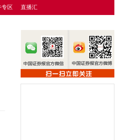
牛专区
直播汇
；