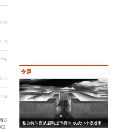
13:35
13:33
07:54
专题
17:13
08:48
者联
雅百特深夜被启动退市机制 或成中小板退市...
中国