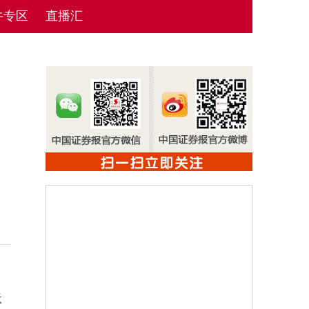
牛专区
直播汇
体