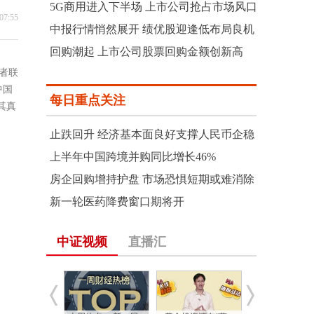
5G商用进入下半场 上市公司抢占市场风口
07:55
中报行情悄然展开 绩优股迎逢低布局良机
回购潮起 上市公司股票回购金额创新高
者联
中国
每日重点关注
其真
止跌回升 经济基本面良好支撑人民币企稳
上半年中国跨境并购同比增长46%
房企回购增持护盘 市场恐惧短期或难消除
新一轮医药降费窗口期将开
中证视频
直播汇