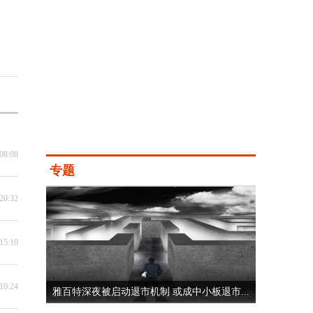
08:08
专题
20:32
15:10
10:24
雅百特深夜被启动退市机制 或成中小板退市...