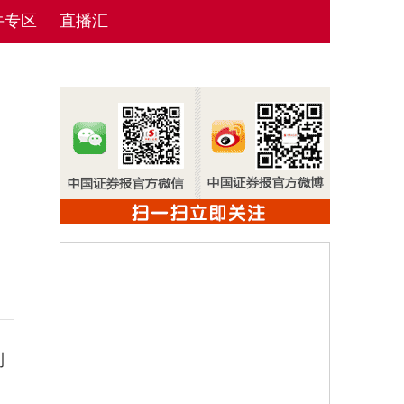
牛专区
直播汇
利