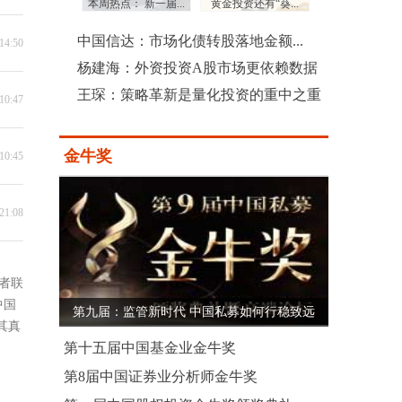
：三季度沪...
本周热点： 新一届...
黄金投资还有“葵...
上市公司土豪式回
中国信达：市场化债转股落地金额...
14:50
杨建海：外资投资A股市场更依赖数据
王琛：策略革新是量化投资的重中之重
10:47
金牛奖
10:45
21:08
者联
中国
第九届：监管新时代 中国私募如何行稳致远
其真
第十五届中国基金业金牛奖
第8届中国证券业分析师金牛奖