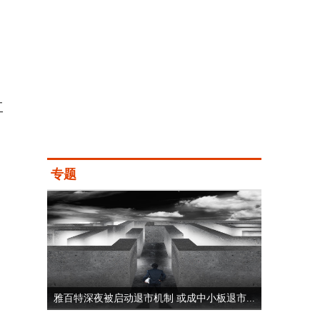
工
专题
雅百特深夜被启动退市机制 或成中小板退市...