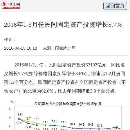
返回首页
2016年1-3月份民间固定资产投资增长5.7%
作者：
2016-04-15 10:18
来源：国家统计局
2016
年
1-3
月份，民间固定资产投资
53197
亿元，同比名
义增长
5.7%(
扣除价格因素实际增长
8.6%)
，增速比
1-2
月份回
落
1.2
个百分点。民间固定资产投资占全国固定资产投资（不
含农户）的比重为
62.0%
，比去年同期降低
3.0
个百分点。