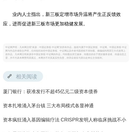
业内人士指出，新三板定增市场升温将产生正反馈效
应，进而促进新三板市场更加稳健发展。
中证网声明：凡本网注明“来源：中国证券报·中证网”的所有作品，版权均属于中国证券报、中证网。中国证券报·中证
网与作品作者联合声明，任何组织未经中国证券报、中证网以及作者书面授权不得转载、摘编或利用其它方式使用上
述作品。凡本网注明来源非中国证券报·中证网的作品，均转载自其它媒体，转载目的在于更好服务读者、传递信息之
需，并不代表本网赞同其观点，本网亦不对其真实性负责，持异议者应与原出处单位主张权利。
相关阅读
厦门银行：获准发行不超45亿元二级资本债券
资本扎堆涌入茅台镇 三大布局模式各显神通
资本疯狂涌入基因编辑疗法 CRISPR发明人称临床挑战不小