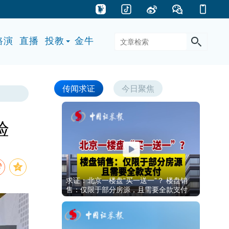
路演
直播
投教
金牛
传闻求证
今日聚焦
验
求证：北京一楼盘“买一送一”？ 楼盘销
售：仅限于部分房源，且需要全款支付