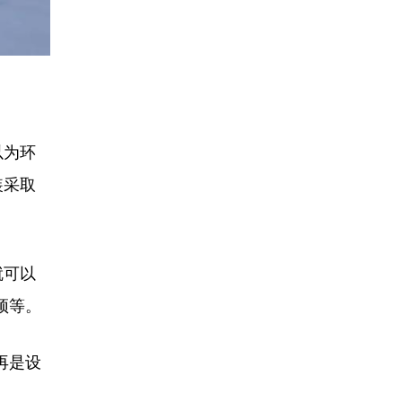
以为环
装采取
就可以
顶等。
再是设