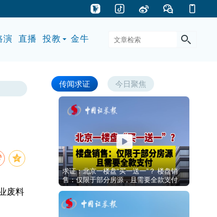
路演
直播
投教
金牛
传闻求证
今日聚焦
求证：北京一楼盘“买一送一”？ 楼盘销
售：仅限于部分房源，且需要全款支付
业废料