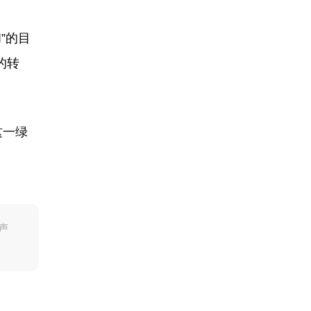
”的目
的转
这一绿
声